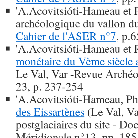
'A.Acovitsióti-Hameau et 
archéologique du vallon d
Cahier de l'ASER n°7
, p.
'A.Acovitsióti-Hameau et 
monétaire du Vème siècle a
Le Val, Var -Revue Archéo
23, p. 237-254
'A.Acovitsióti-Hameau, Ph
des Eissartènes
(Le Val, Va
postglaciaires du site - D
Méridionale n°13, pp. 18