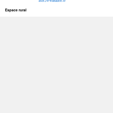
aser2@wanadoo.fr
Espace rural