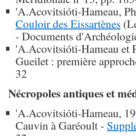
'A.Acovitsióti-Hameau, Ph
Couloir des Eissartènes
(Le
- Documents d'Archéologi
'A.Acovitsióti-Hameau et 
Gueilet : première approch
32
Nécropoles antiques et méd
'A.Acovitsióti-Hameau, 19
Cauvin à Garéoult -
Suppl