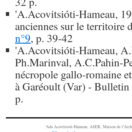
32 p.
'A.Acovitsióti-Hameau, 19
anciennes sur le territoire
n°9
, p. 39-42
'A.Acovitsióti-Hameau, A
Ph.Marinval, A.C.Pahin-Pe
nécropole gallo-romaine e
à Garéoult (Var) - Bulleti
p.
‘Ada Acovitsioti-Hameau, ASER, Maison de l’Arch