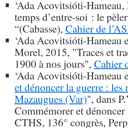
‘Ada Acovitsióti-Hameau,
temps d’entre-soi : le pèl
“(Cabasse),
Cahier de l’A
‘Ada Acovitsióti-Hameau e
Morel, 2015, "Traces et tra
1900 à nos jours",
Cahier 
‘Ada Acovitsióti-Hameau e
et dénoncer la guerre : le
Mazaugues (Var)
", dans P
Commémorer et dénoncer la
CTHS, 136° congrès, Perpi