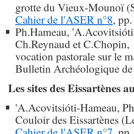
grotte du Vieux-Mounoï (Si
Cahier de l'ASER n°8
, pp
Ph.Hameau, 'A.Acovitsióti
Ch.Reynaud et C.Chopin, 1
vocation pastorale sur le m
Bulletin Archéologique de
Les sites des Eissartènes a
'A.Acovitsióti-Hameau, Ph
Couloir des Eissartènes (Le
Cahier de l'ASER n°7
, pp