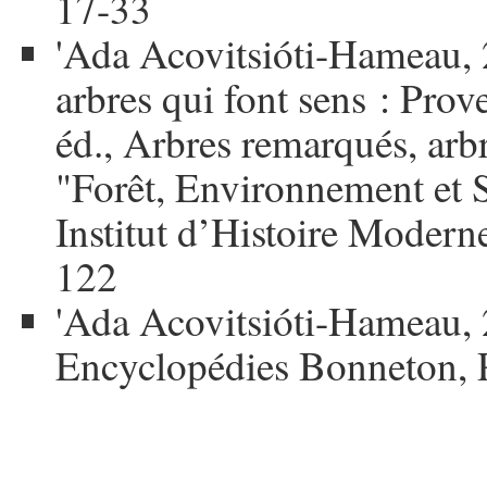
17-33
'Ada Acovitsióti-Hameau, 2
arbres qui font sens : Prov
éd., Arbres remarqués, arb
"Forêt, Environnement et S
Institut d’Histoire Modern
122
'Ada Acovitsióti-Hameau, 
Encyclopédies Bonneton, P