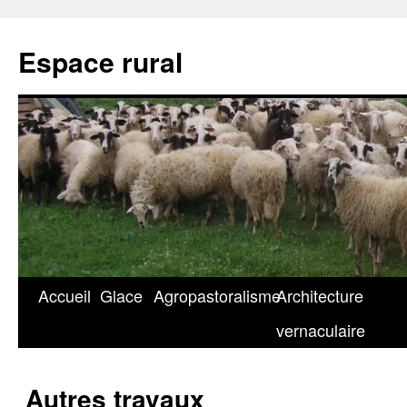
Espace rural
Accueil
Glace
Agropastoralisme
Architecture
Skip
vernaculaire
to
content
Autres travaux